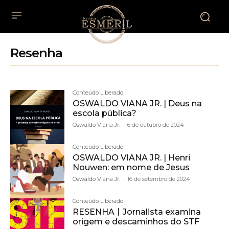
Resenha
Conteúdo Liberado
OSWALDO VIANA JR. | Deus na
escola pública?
Oswaldo Viana Jr.
-
6 de outubro de 2024
Conteúdo Liberado
OSWALDO VIANA JR. | Henri
Nouwen: em nome de Jesus
Oswaldo Viana Jr.
-
16 de setembro de 2024
Conteúdo Liberado
RESENHA丨Jornalista examina
origem e descaminhos do STF