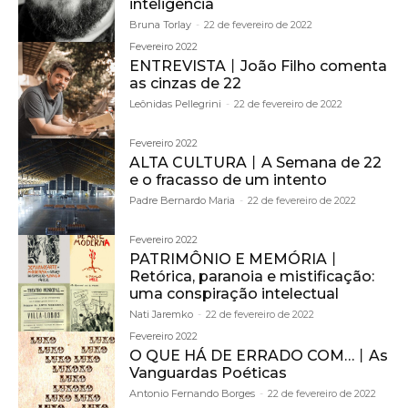
inteligência
Bruna Torlay
-
22 de fevereiro de 2022
Fevereiro 2022
ENTREVISTA丨João Filho comenta
as cinzas de 22
Leônidas Pellegrini
-
22 de fevereiro de 2022
Fevereiro 2022
ALTA CULTURA丨A Semana de 22
e o fracasso de um intento
Padre Bernardo Maria
-
22 de fevereiro de 2022
Fevereiro 2022
PATRIMÔNIO E MEMÓRIA丨
Retórica, paranoia e mistificação:
uma conspiração intelectual
Nati Jaremko
-
22 de fevereiro de 2022
Fevereiro 2022
O QUE HÁ DE ERRADO COM…丨As
Vanguardas Poéticas
Antonio Fernando Borges
-
22 de fevereiro de 2022