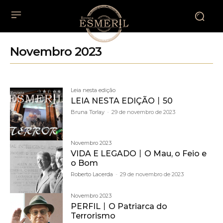
Novembro 2023
Leia nesta edição
LEIA NESTA EDIÇÃO丨50
Bruna Torlay
-
29 de novembro de 2023
Novembro 2023
VIDA E LEGADO丨O Mau, o Feio e
o Bom
Roberto Lacerda
-
29 de novembro de 2023
Novembro 2023
PERFIL丨O Patriarca do
Terrorismo