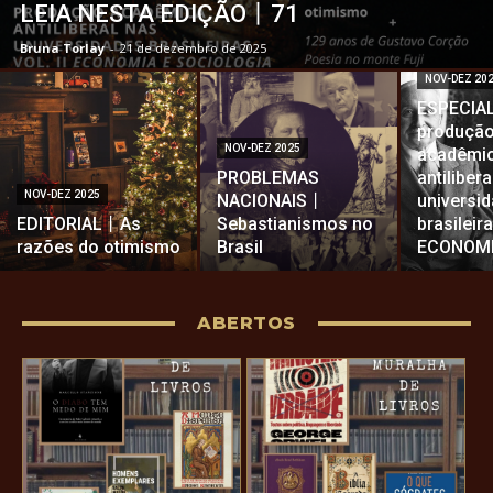
LEIA NESTA EDIÇÃO丨71
Bruna Torlay
-
21 de dezembro de 2025
NOV-DEZ 20
ESPECIA
produçã
NOV-DEZ 2025
acadêmi
PROBLEMAS
antiliber
NOV-DEZ 2025
NACIONAIS丨
universi
EDITORIAL丨As
Sebastianismos no
brasileira
razões do otimismo
Brasil
ECONOM
ABERTOS