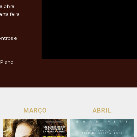
a obra
rta feira
ntros e
 Plano
MARÇO
ABRIL