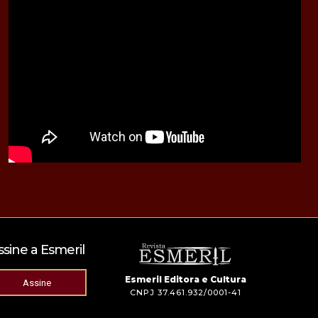
ssine a Esmeril
Esmeril Editora e Cultura
Assine
CNPJ 37.461.932/0001-41