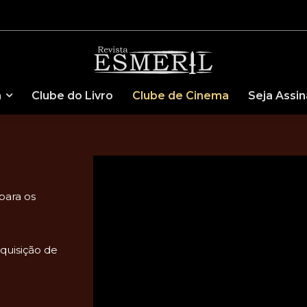
a
Clube do Livro
Clube de Cinema
Seja Assi
para os
quisição de