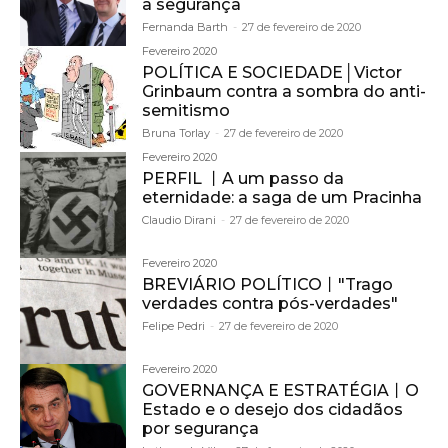
a segurança
Fernanda Barth
-
27 de fevereiro de 2020
Fevereiro 2020
POLÍTICA E SOCIEDADE│Victor
Grinbaum contra a sombra do anti-
semitismo
Bruna Torlay
-
27 de fevereiro de 2020
Fevereiro 2020
PERFIL 丨A um passo da
eternidade: a saga de um Pracinha
Claudio Dirani
-
27 de fevereiro de 2020
Fevereiro 2020
BREVIÁRIO POLÍTICO丨"Trago
verdades contra pós-verdades"
Felipe Pedri
-
27 de fevereiro de 2020
Fevereiro 2020
GOVERNANÇA E ESTRATÉGIA丨O
Estado e o desejo dos cidadãos
por segurança