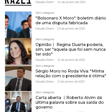
Claudio Dirani
-
24 de janeiro de 2020
Sem categoria
"Bolsonaro X Moro": boletim diário
de uma disputa fabricada
Claudio Dirani
-
23 de janeiro de 2020
Sem categoria
Opinião丨 Regina Duarte poderia,
sim, ser "aquela que foi sem nunca
ter sido"
Claudio Dirani
-
22 de janeiro de 2020
Sem categoria
Sérgio Moro no Roda Viva: "Minha
relação com o presidente é ótima"
Claudio Dirani
-
21 de janeiro de 2020
Sem categoria
Carta aberta 丨Roberto Alvim dá
última palavra sobre sua saída do
governo