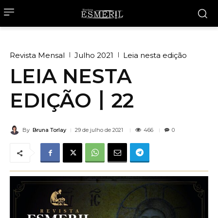
Revista Mensal
Julho 2021
Leia nesta edição
LEIA NESTA
EDIÇÃO丨22
By
Bruna Torlay
466
29 de julho de 2021
0