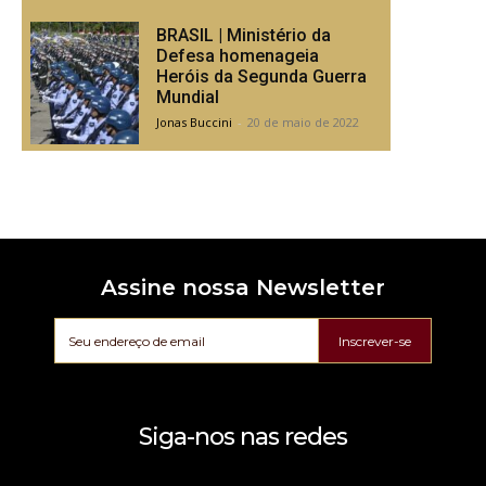
BRASIL | Ministério da
Defesa homenageia
Heróis da Segunda Guerra
Mundial
Jonas Buccini
-
20 de maio de 2022
Assine nossa Newsletter
Inscrever-se
Siga-nos nas redes