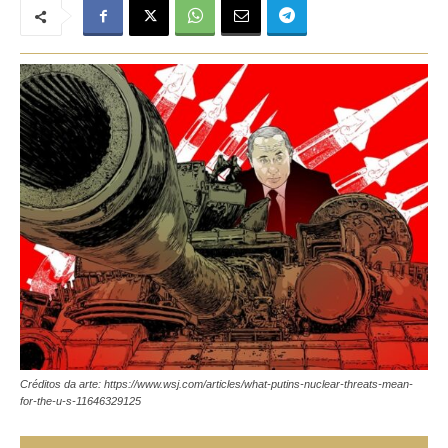
Créditos da arte: https://www.wsj.com/articles/what-putins-nuclear-threats-mean-
for-the-u-s-11646329125