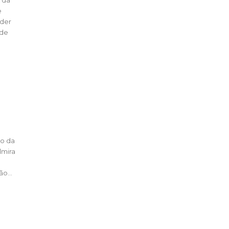
e
ade
o...