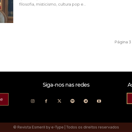
filosofia, misticismo, cultura pop e...
Página 3 
Siga-nos nas redes
A
se
© Revista Esmeril by e-Type | Todos os direitos reservados