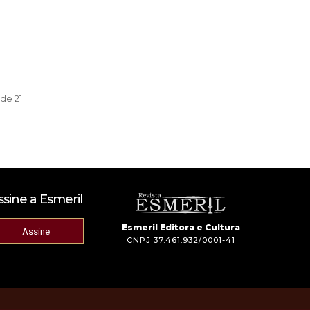
de 21
ssine a Esmeril
Esmeril Editora e Cultura
Assine
CNPJ 37.461.932/0001-41