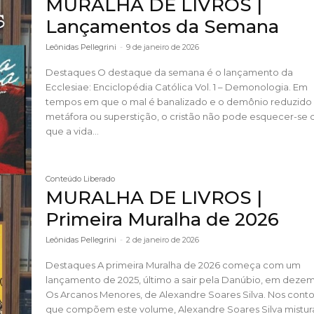
MURALHA DE LIVROS |
Lançamentos da Semana
Leônidas Pellegrini
-
9 de janeiro de 2026
Destaques O destaque da semana é o lançamento da
Ecclesiae: Enciclopédia Católica Vol. 1 – Demonologia. Em
tempos em que o mal é banalizado e o demônio reduzido
metáfora ou superstição, o cristão não pode esquecer-se 
que a vida...
Conteúdo Liberado
MURALHA DE LIVROS |
Primeira Muralha de 2026
Leônidas Pellegrini
-
2 de janeiro de 2026
Destaques A primeira Muralha de 2026 começa com um
lançamento de 2025, último a sair pela Danúbio, em deze
Os Arcanos Menores, de Alexandre Soares Silva. Nos contos
que compõem este volume, Alexandre Soares Silva mistur