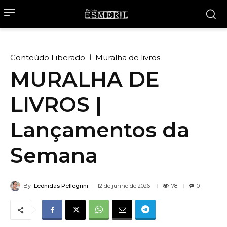
Conteúdo Liberado
Muralha de livros
MURALHA DE
LIVROS |
Lançamentos da
Semana
By
Leônidas Pellegrini
78
12 de junho de 2026
0