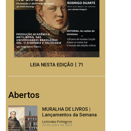
LEIA NESTA EDIÇÃO丨71
Abertos
MURALHA DE LIVROS |
Lançamentos da Semana
Leônidas Pellegrini
-
24 de julho de 2026