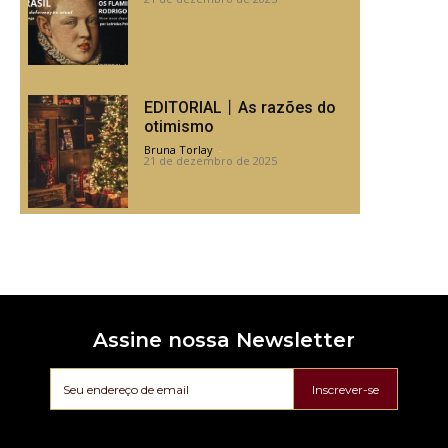
EDITORIAL丨As razões do
otimismo
Bruna Torlay
-
21 de dezembro de 2025
Assine nossa Newsletter
Inscrever-se