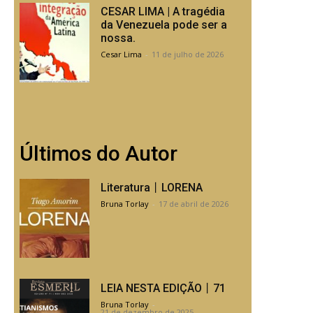
CESAR LIMA | A tragédia
da Venezuela pode ser a
nossa.
Cesar Lima
-
11 de julho de 2026
Últimos do Autor
Literatura丨LORENA
Bruna Torlay
-
17 de abril de 2026
LEIA NESTA EDIÇÃO丨71
Bruna Torlay
-
21 de dezembro de 2025