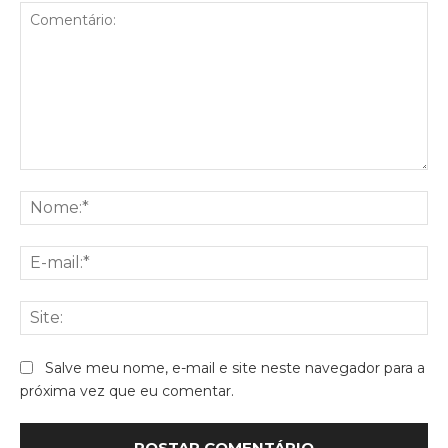
Comentário:
No
E-
mai
Sit
Salve meu nome, e-mail e site neste navegador para a
próxima vez que eu comentar.