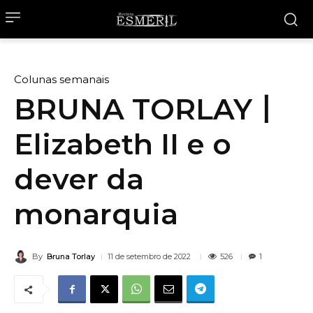
Colunas semanais
BRUNA TORLAY丨
Elizabeth II e o
dever da
monarquia
By
Bruna Torlay
526
11 de setembro de 2022
1