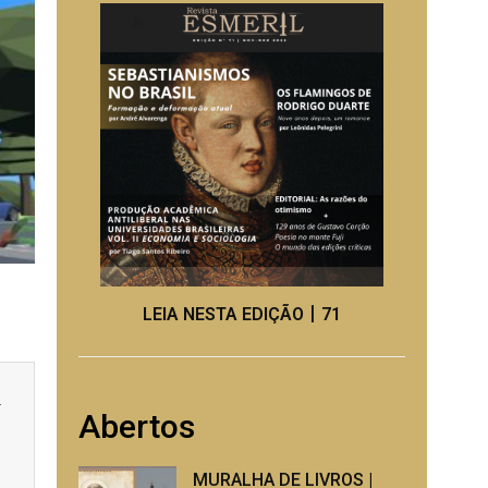
LEIA NESTA EDIÇÃO丨71
a
Abertos
MURALHA DE LIVROS |