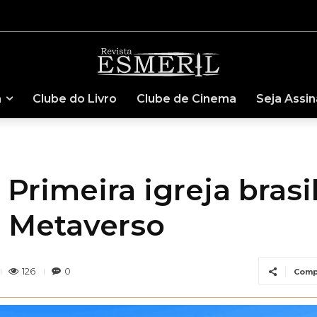
a
Clube do Livro
Clube de Cinema
Seja Assi
rimeira igreja brasil
 Metaverso
126
0
Comp