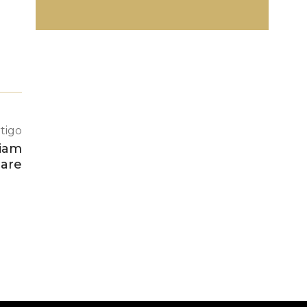
tigo
liam
are