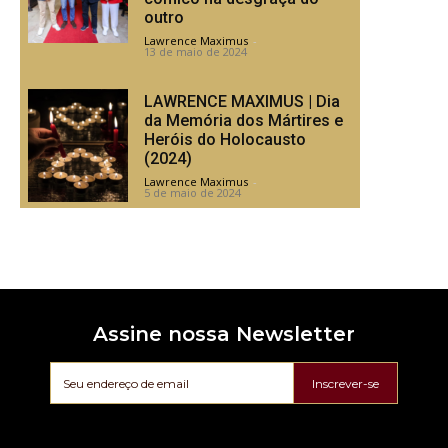
outro
Lawrence Maximus
-
13 de maio de 2024
LAWRENCE MAXIMUS | Dia
da Memória dos Mártires e
Heróis do Holocausto
(2024)
Lawrence Maximus
-
5 de maio de 2024
Assine nossa Newsletter
Inscrever-se