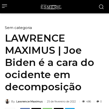
Sem categoria
LAWRENCE
MAXIMUS | Joe
Biden é a cara do
ocidente em
decomposição
By
Lawrence Maximus
486
25 de fevereiro de 2022
0