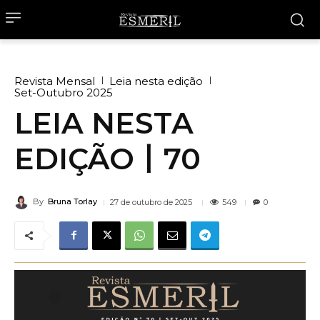
Revista Mensal
Leia nesta edição
Set-Outubro 2025
LEIA NESTA
EDIÇÃO丨70
By
Bruna Torlay
549
27 de outubro de 2025
0