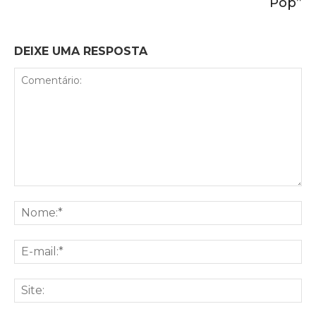
Pop”
DEIXE UMA RESPOSTA
Comentário:
No
E-
mai
Sit