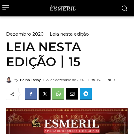
Dezembro 2020
Leia nesta edição
LEIA NESTA
EDIÇÃO丨15
By
Bruna Torlay
152
22 de dezembro de 2020
0