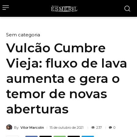
Sem categoria
Vulcão Cumbre
Vieja: fluxo de lava
aumenta e gera o
temor de novas
aberturas
By
Vitor Marcolin
237
15 de outubro de 2021
0