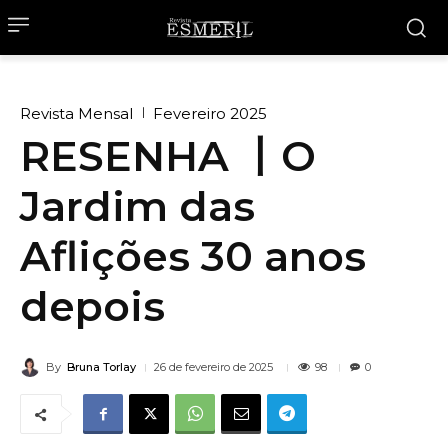
Revista Mensal
Fevereiro 2025
RESENHA 丨O
Jardim das
Aflições 30 anos
depois
By
Bruna Torlay
98
26 de fevereiro de 2025
0