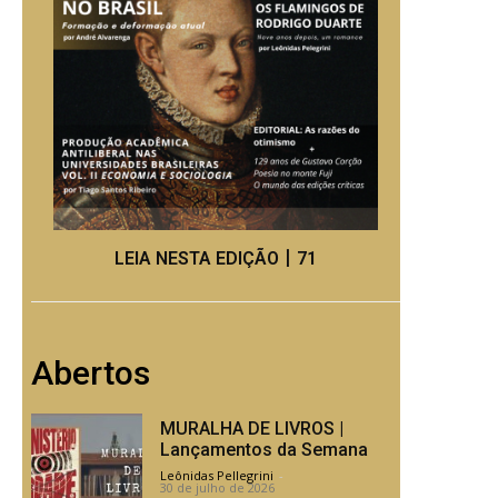
LEIA NESTA EDIÇÃO丨71
Abertos
MURALHA DE LIVROS |
Lançamentos da Semana
Leônidas Pellegrini
-
30 de julho de 2026