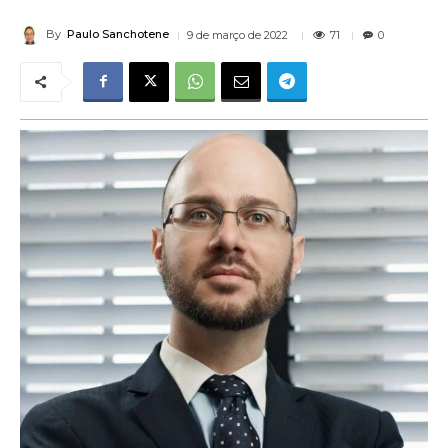
By
Paulo Sanchotene
71
9 de março de 2022
0