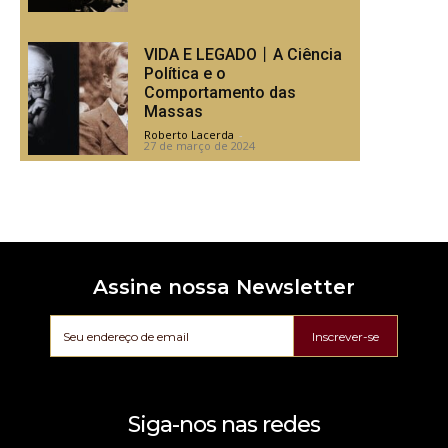
VIDA E LEGADO丨A Ciência
Política e o
Comportamento das
Massas
Roberto Lacerda
-
27 de março de 2024
Assine nossa Newsletter
Inscrever-se
Siga-nos nas redes