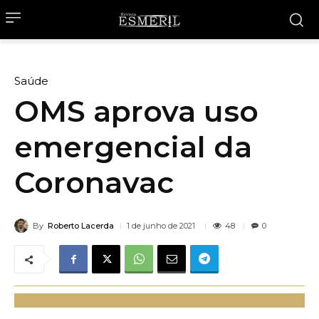
Saúde
OMS aprova uso
emergencial da
Coronavac
By
Roberto Lacerda
48
1 de junho de 2021
0