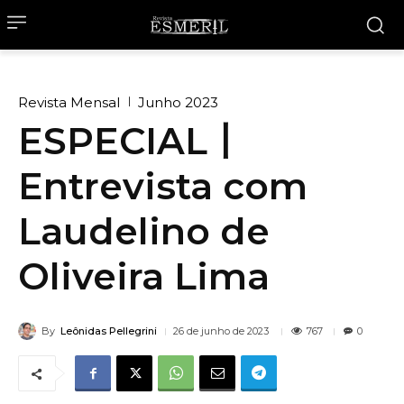
Revista Mensal
Junho 2023
ESPECIAL丨
Entrevista com
Laudelino de
Oliveira Lima
By
Leônidas Pellegrini
767
26 de junho de 2023
0