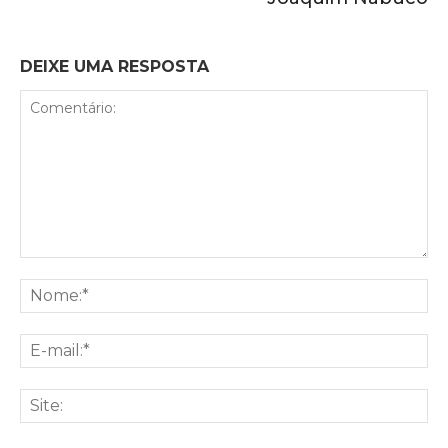
DEIXE UMA RESPOSTA
Comentário:
No
E-
mai
Sit