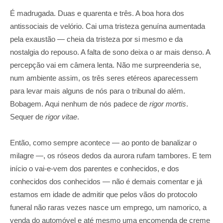
É madrugada. Duas e quarenta e três. A boa hora dos
antissociais de velório. Cai uma tristeza genuína aumentada
pela exaustão — cheia da tristeza por si mesmo e da
nostalgia do repouso. A falta de sono deixa o ar mais denso. A
percepção vai em câmera lenta. Não me surpreenderia se,
num ambiente assim, os três seres etéreos aparecessem
para levar mais alguns de nós para o tribunal do além.
Bobagem. Aqui nenhum de nós padece de
rigor mortis
.
Sequer de
rigor vitae
.
Então, como sempre acontece — ao ponto de banalizar o
milagre —, os róseos dedos da aurora rufam tambores. E tem
início o vai-e-vem dos parentes e conhecidos, e dos
conhecidos dos conhecidos — não é demais comentar e já
estamos em idade de admitir que pelos vãos do protocolo
funeral não raras vezes nasce um emprego, um namorico, a
venda do automóvel e até mesmo uma encomenda de creme