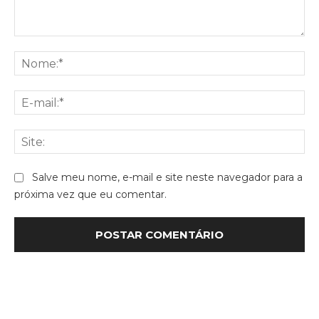
Comentário:
No
E-
mai
Sit
Salve meu nome, e-mail e site neste navegador para a
próxima vez que eu comentar.