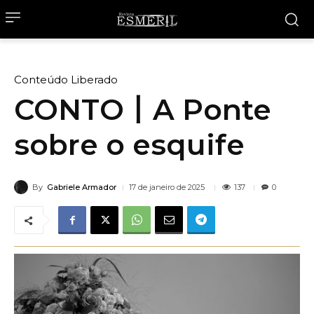
Conteúdo Liberado
CONTO丨A Ponte
sobre o esquife
By
Gabriele Armador
137
17 de janeiro de 2025
0