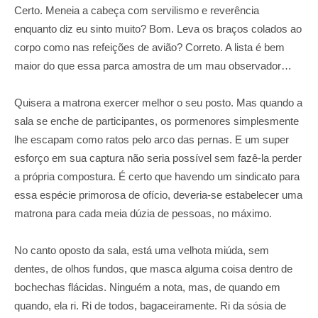
Certo. Meneia a cabeça com servilismo e reverência
enquanto diz eu sinto muito? Bom. Leva os braços colados ao
corpo como nas refeições de avião? Correto. A lista é bem
maior do que essa parca amostra de um mau observador…
Quisera a matrona exercer melhor o seu posto. Mas quando a
sala se enche de participantes, os pormenores simplesmente
lhe escapam como ratos pelo arco das pernas. E um super
esforço em sua captura não seria possível sem fazê-la perder
a própria compostura. É certo que havendo um sindicato para
essa espécie primorosa de ofício, deveria-se estabelecer uma
matrona para cada meia dúzia de pessoas, no máximo.
No canto oposto da sala, está uma velhota miúda, sem
dentes, de olhos fundos, que masca alguma coisa dentro de
bochechas flácidas. Ninguém a nota, mas, de quando em
quando, ela ri. Ri de todos, bagaceiramente. Ri da sósia de