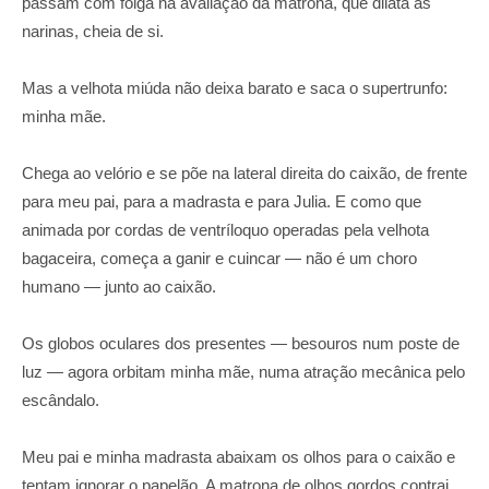
passam com folga na avaliação da matrona, que dilata as
narinas, cheia de si.
Mas a velhota miúda não deixa barato e saca o supertrunfo:
minha mãe.
Chega ao velório e se põe na lateral direita do caixão, de frente
para meu pai, para a madrasta e para Julia. E como que
animada por cordas de ventríloquo operadas pela velhota
bagaceira, começa a ganir e cuincar — não é um choro
humano — junto ao caixão.
Os globos oculares dos presentes — besouros num poste de
luz — agora orbitam minha mãe, numa atração mecânica pelo
escândalo.
Meu pai e minha madrasta abaixam os olhos para o caixão e
tentam ignorar o papelão. A matrona de olhos gordos contrai