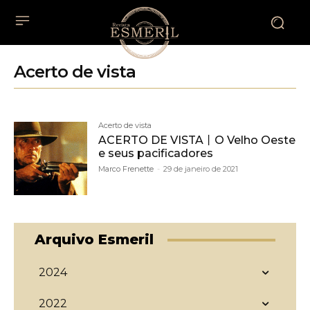
Acerto de vista
Acerto de vista
ACERTO DE VISTA丨O Velho Oeste
e seus pacificadores
Marco Frenette
-
29 de janeiro de 2021
Arquivo Esmeril
2024
2022