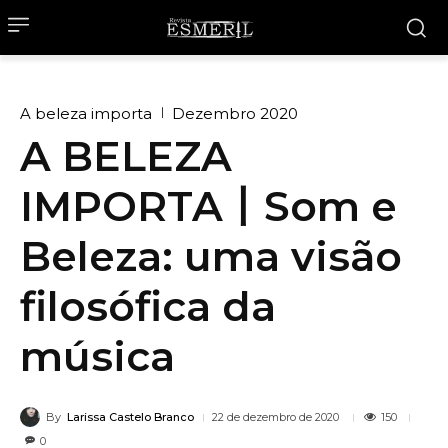
A beleza importa
Dezembro 2020
A BELEZA
IMPORTA丨Som e
Beleza: uma visão
filosófica da
música
By
Larissa Castelo Branco
150
22 de dezembro de 2020
0