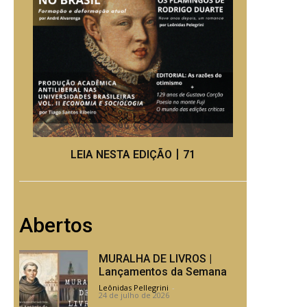
LEIA NESTA EDIÇÃO丨71
Abertos
MURALHA DE LIVROS |
Lançamentos da Semana
Leônidas Pellegrini
-
24 de julho de 2026