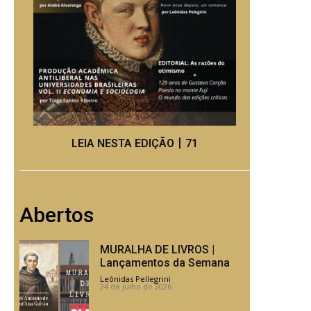
LEIA NESTA EDIÇÃO丨71
Abertos
MURALHA DE LIVROS |
Lançamentos da Semana
Leônidas Pellegrini
-
24 de julho de 2026