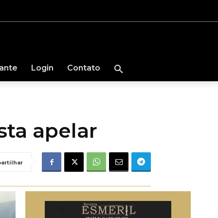
nante
Login
Contato
ta apelar
artilhar