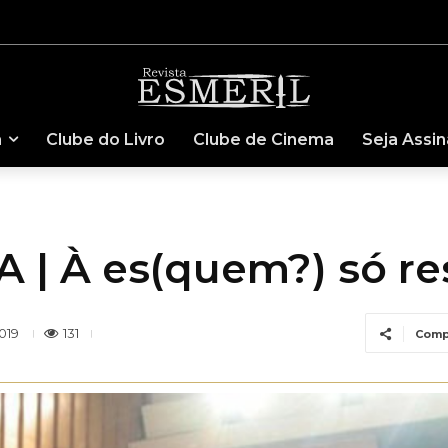
a
Clube do Livro
Clube de Cinema
Seja Assi
| À es(quem?) só res
131
019
Comp