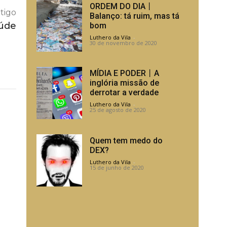
ORDEM DO DIA丨
tigo
Balanço: tá ruim, mas tá
aúde
bom
Luthero da Vila
-
30 de novembro de 2020
MÍDIA E PODER丨A
inglória missão de
derrotar a verdade
Luthero da Vila
-
25 de agosto de 2020
Quem tem medo do
DEX?
Luthero da Vila
-
15 de junho de 2020