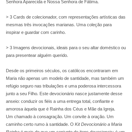
Senhora Aparecida e Nossa Senhora de Fátima.
> 3 Cards de colecionador, com representações artísticas das
mesmas três invocações marianas. Uma coleção para
inspirar e guardar com carinho.
> 3 Imagens devocionais, ideais para o seu altar doméstico ou
para presentear alguém querido.
Desde os primeiros séculos, os católicos encontraram em
Maria não apenas um modelo de santidade, mas também um
refúgio seguro nas tribulações e uma poderosa intercessora
junto a seu Filho. Este devocionário nasce justamente desse
anseio: conduzir os fiéis a uma entrega total, confiante e
amorosa àquela que é Rainha dos Céus e Mãe da Igreja.
Um chamado à consagração. Um convite à oração. Um
caminho certo rumo à santidade. O
Kit Devocionário a Maria
Rainha
é mais do que um conjunto de itens devocionais: é um