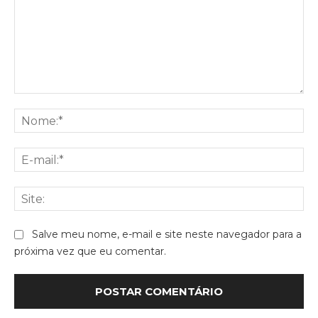
Comentário:
No
E-
mai
Sit
Salve meu nome, e-mail e site neste navegador para a
próxima vez que eu comentar.