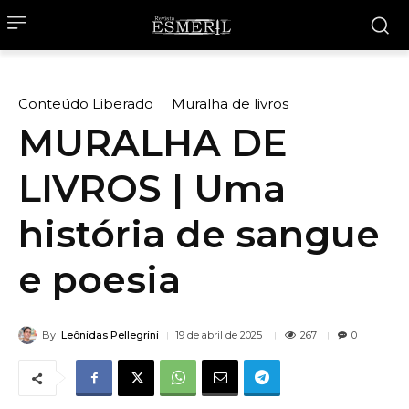
Conteúdo Liberado
Muralha de livros
MURALHA DE
LIVROS | Uma
história de sangue
e poesia
By
Leônidas Pellegrini
267
19 de abril de 2025
0