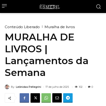
Conteúdo Liberado
Muralha de livros
MURALHA DE
LIVROS |
Lançamentos da
Semana
By
Leônidas Pellegrini
102
17 de julho de 2025
0