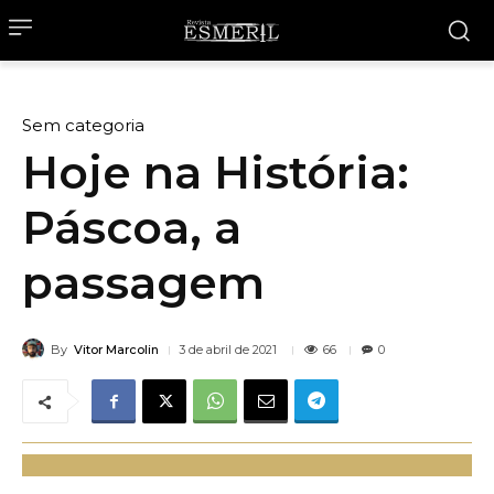
Sem categoria
Hoje na História:
Páscoa, a
passagem
By
Vitor Marcolin
66
3 de abril de 2021
0