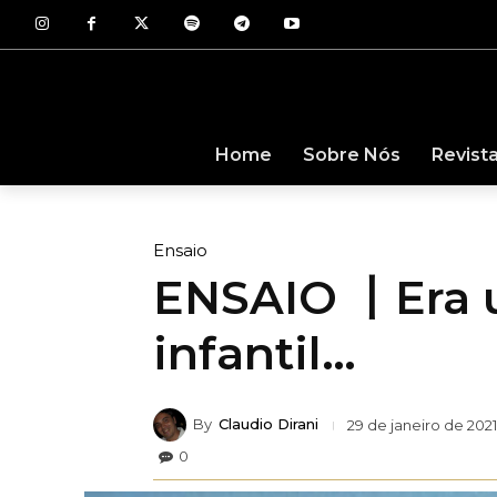
Revist
Home
Sobre Nós
Ensaio
ENSAIO 丨Era u
infantil…
By
Claudio Dirani
29 de janeiro de 2021
0