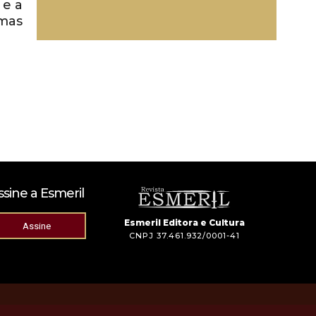
e a
rmas
ssine a Esmeril
Esmeril Editora e Cultura
Assine
CNPJ 37.461.932/0001-41