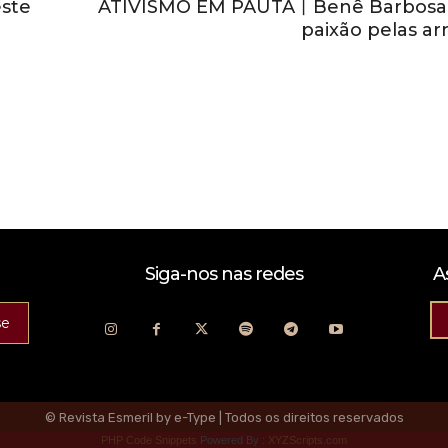
ste
ATIVISMO EM PAUTA丨Benê Barbosa 
paixão pelas a
Siga-nos nas redes
A
se
© Revista Esmeril by e-Type | Todos os direitos reservados
PHP Code Snippets
Powered By :
XYZScripts.com