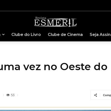
a
Clube do Livro
Clube de Cinema
Seja Assi
ma vez no Oeste do 
53
Comp