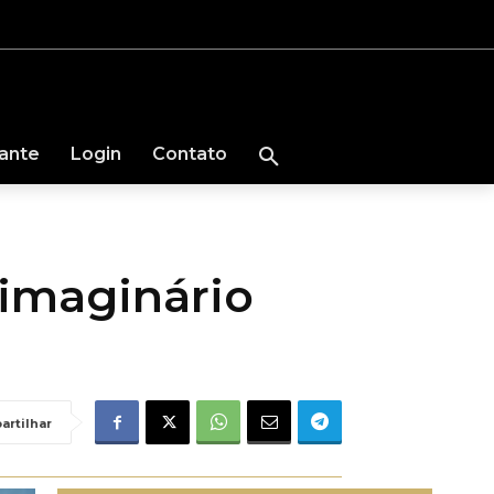
nante
Login
Contato
imaginário
artilhar