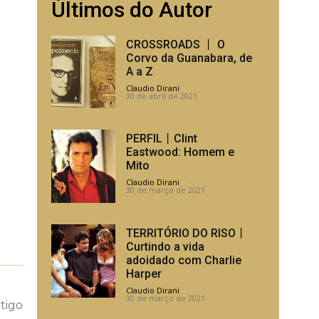
Últimos do Autor
CROSSROADS 丨 O
Corvo da Guanabara, de
A a Z
Claudio Dirani
-
30 de abril de 2021
PERFIL丨Clint
Eastwood: Homem e
Mito
Claudio Dirani
-
30 de março de 2021
TERRITÓRIO DO RISO丨
Curtindo a vida
adoidado com Charlie
Harper
Claudio Dirani
-
30 de março de 2021
tigo