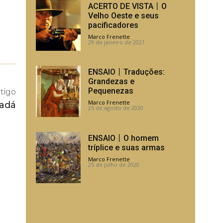
ACERTO DE VISTA丨O
Velho Oeste e seus
pacificadores
Marco Frenette
-
29 de janeiro de 2021
ENSAIO丨Traduções:
Grandezas e
Pequenezas
tigo
Marco Frenette
-
adá
25 de agosto de 2020
ENSAIO丨O homem
tríplice e suas armas
Marco Frenette
-
25 de julho de 2020