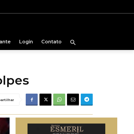
nante
Login
Contato
olpes
artilhar