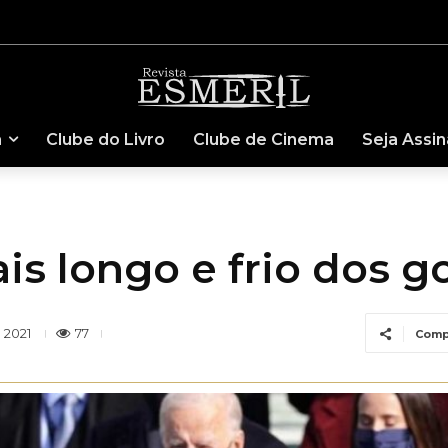
a
Clube do Livro
Clube de Cinema
Seja Assi
 longo e frio dos g
77
 2021
Comp