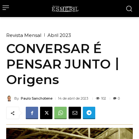
Revista Mensal
Abril 2023
CONVERSAR É
PENSAR JUNTO丨
Origens
By
Paulo Sanchotene
102
14 de abril de 2023
0