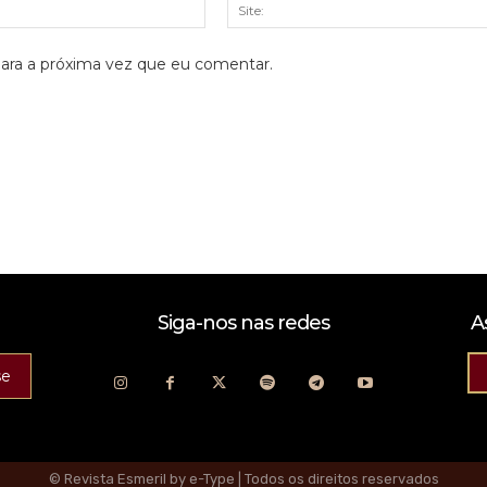
E-
mail:*
ara a próxima vez que eu comentar.
Siga-nos nas redes
A
se
© Revista Esmeril by e-Type | Todos os direitos reservados