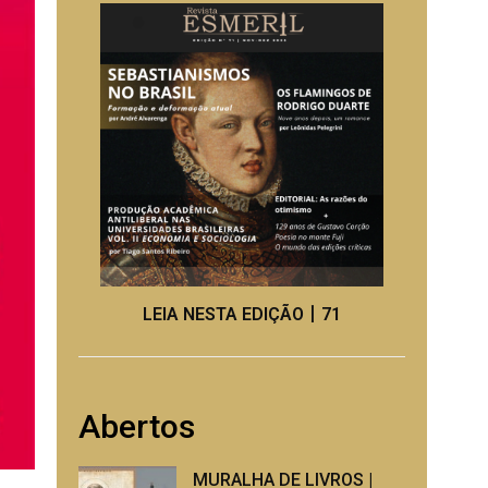
LEIA NESTA EDIÇÃO丨71
Abertos
MURALHA DE LIVROS |