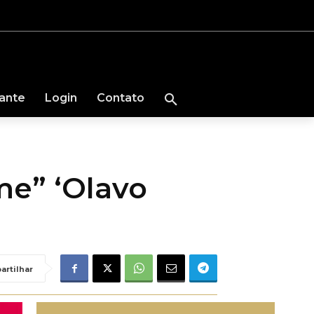
nante
Login
Contato
me” ‘Olavo
artilhar