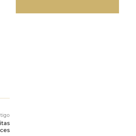
tigo
itas
aces