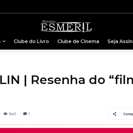
a
Clube do Livro
Clube de Cinema
Seja Assi
N | Resenha do “fil
940
1
Comp