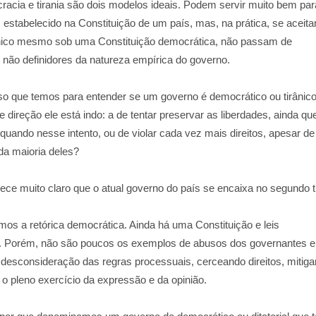
acia e tirania são dois modelos ideais. Podem servir muito bem par
al, estabelecido na Constituição de um país, mas, na prática, se aceit
rânico mesmo sob uma Constituição democrática, não passam de
não definidores da natureza empírica do governo.
rso que temos para entender se um governo é democrático ou tirânico
 direção ele está indo: a de tentar preservar as liberdades, ainda qu
uando nesse intento, ou de violar cada vez mais direitos, apesar de
da maioria deles?
ece muito claro que o atual governo do país se encaixa no segundo t
mos a retórica democrática. Ainda há uma Constituição e leis
. Porém, não são poucos os exemplos de abusos dos governantes e
desconsideração das regras processuais, cerceando direitos, mitig
 o pleno exercício da expressão e da opinião.