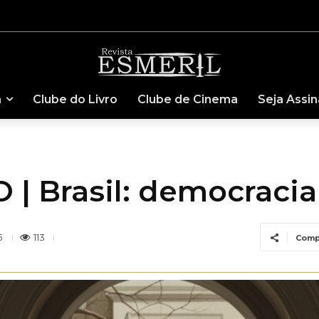
a
Clube do Livro
Clube de Cinema
Seja Assi
| Brasil: democracia
113
5
Comp