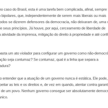
o caso do Brasil, esta é uma tarefa bem complicada, afinal, sempre
bipolares, que, independentemente de serem mais liberais ou mais
 todos se dizerem defensores da democracia, não deixaram de, uma 
de seus princípios. Já houve, por aqui, cerceamento de liberdade de
 atividade da imprensa, mitigação do direito à propriedade e até conf
 basta um ato violador para configurar um governo como não-democrá
lação seja contumaz? Se contumaz, qual é a linha que separa a
adura?
so entender que a atuação de um governo nunca é estática. Ele pode,
eitar as leis e os direitos e, de vez em quando, atentar contra garant
des de um povo. Nenhum governo consegue ser absolutamente democr
nico.