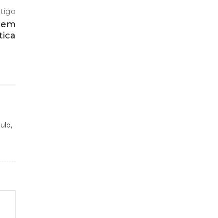
tigo
o em
tica
ulo,