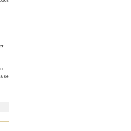
todos
er
 o
ia se