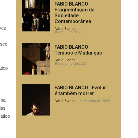
FABIO BLANCO |
Fragmentação da
Sociedade
Contemporânea
vez
Fabio Blanco
-
18 de julho de 2025
isco
FABIO BLANCO |
Tempos e Mudanças
Fabio Blanco
-
10 de julho de 2025
tico
FABIO BLANCO | Evoluir
é também morrer
 na
Fabio Blanco
-
3 de julho de 2025
ias
ático