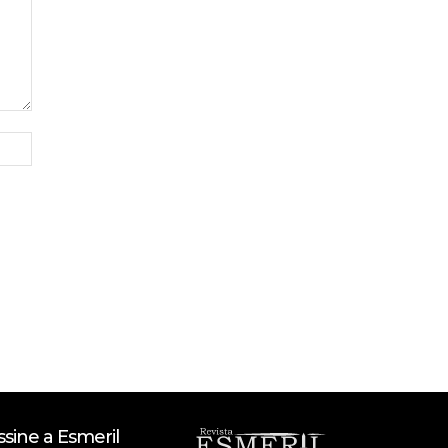
Site:
ssine a Esmeril