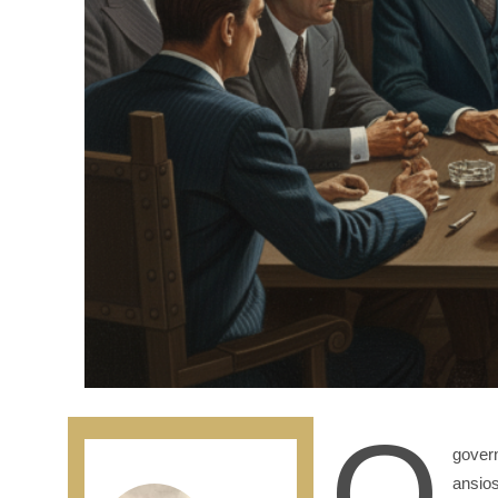
O
govern
ansio