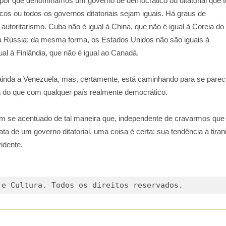
por que denominamos um governo de democrático ou ditatorial que 
os ou todos os governos ditatoriais sejam iguais. Há graus de
autoritarismo. Cuba não é igual à China, que não é igual à Coreia do
 à Rússia; da mesma forma, os Estados Unidos não são iguais à
gual à Finlândia, que não é igual ao Canadá.
ainda a Venezuela, mas, certamente, está caminhando para se parec
 do que com qualquer país realmente democrático.
em se acentuado de tal maneira que, independente de cravarmos que
rata de um governo ditatorial, uma coisa é certa: sua tendência à tiran
idente.
 e Cultura. Todos os direitos reservados.