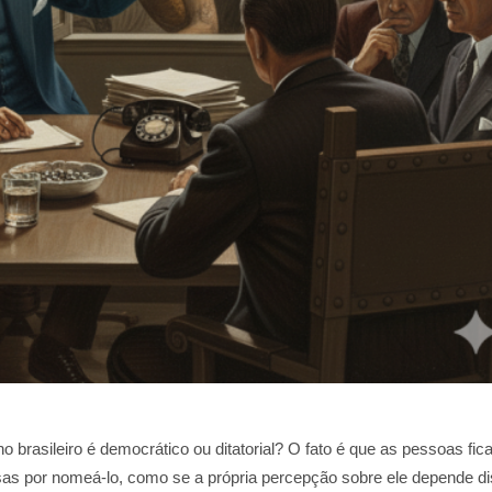
o brasileiro é democrático ou ditatorial? O fato é que as pessoas fi
sas por nomeá-lo, como se a própria percepção sobre ele depende di