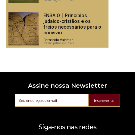
ENSAIO丨Princípios
judaico-cristãos e os
freios necessários para o
convívio
Fernando Vaisman
-
29 de julho de 2021
Assine nossa Newsletter
Inscrever-se
Siga-nos nas redes