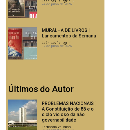
Leônidas Pellegrini
-
24 de julho de 2026
MURALHA DE LIVROS |
Lançamentos da Semana
Leônidas Pellegrini
-
17 de julho de 2026
Últimos do Autor
PROBLEMAS NACIONAIS丨
A Constituição de 88 e o
ciclo vicioso da não
governabilidade
Fernando Vaisman
-
30 de agosto de 2021