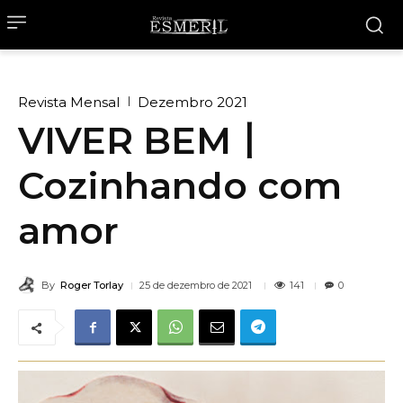
Revista Mensal
Dezembro 2021
VIVER BEM丨
Cozinhando com
amor
By
Roger Torlay
141
25 de dezembro de 2021
0