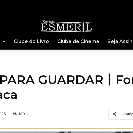
a
Clube do Livro
Clube de Cinema
Seja Assi
PARA GUARDAR丨Forç
aca
109
025
Comp