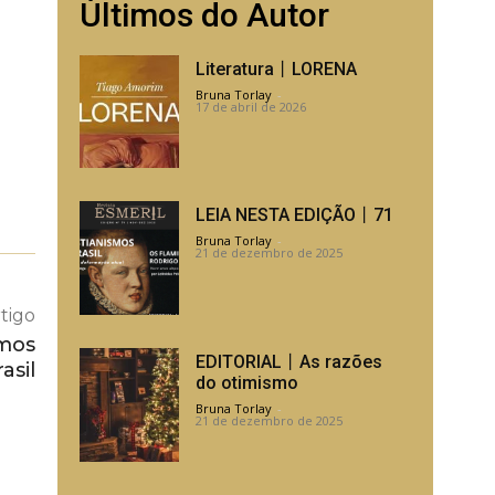
Últimos do Autor
Literatura丨LORENA
Bruna Torlay
-
17 de abril de 2026
LEIA NESTA EDIÇÃO丨71
Bruna Torlay
-
21 de dezembro de 2025
tigo
mos
EDITORIAL丨As razões
asil
do otimismo
Bruna Torlay
-
21 de dezembro de 2025