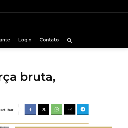
nante
Login
Contato
a bruta,
artilhar