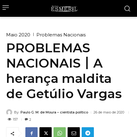
Maio 2020
Problemas Nacionais
PROBLEMAS
NACIONAIS丨A
herança maldita
de Getúlio Vargas
By
Paulo G. M. de Moura – cientista político
26 de maio de 2020
157
2