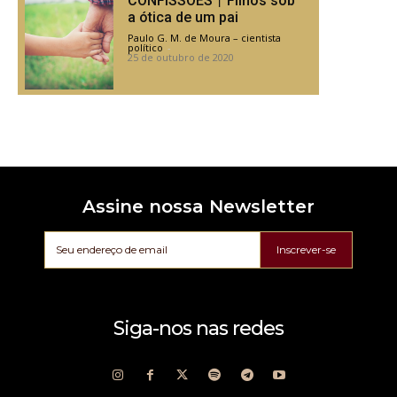
CONFISSÕES丨Filhos sob
a ótica de um pai
Paulo G. M. de Moura – cientista
político
-
25 de outubro de 2020
Assine nossa Newsletter
Inscrever-se
Siga-nos nas redes