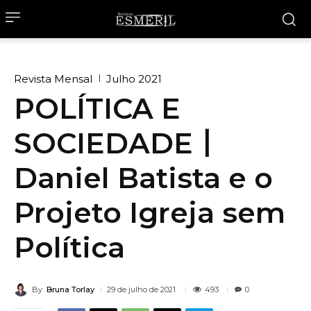
Revista Mensal
Julho 2021
POLÍTICA E
SOCIEDADE丨
Daniel Batista e o
Projeto Igreja sem
Política
By
Bruna Torlay
493
29 de julho de 2021
0