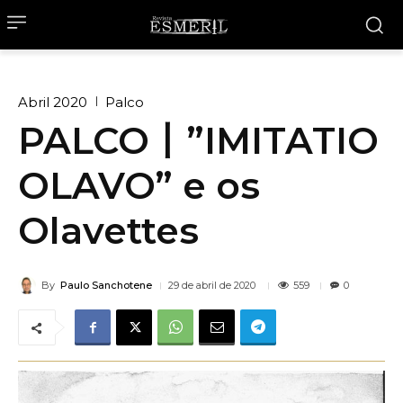
Abril 2020
Palco
PALCO丨”IMITATIO
OLAVO” e os
Olavettes
By
Paulo Sanchotene
559
29 de abril de 2020
0