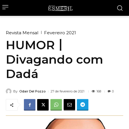
Revista Mensal
Fevereiro 2021
HUMOR丨
Divagando com
Dadá
By
Odair Del Pozzo
168
27 de fevereiro de 2021
0