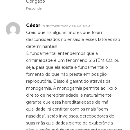
Obrigado
Responder
César
29 de fevereiro de 2020 Na 10:40
Creio que há alguns fatores que foram
desconsiderados no ensaio e esses fatores são
determinantes!
É fundamental entendermos que a
criminalidade é um fenômeno SISTÊMICO, ou
seja, para que ela exista é fundamental o
fomento do que não presta em posição
reprodutória. E isso é garantido através da
monogamia. A monogamia permite ao lixo o
direito de hereditariedade, e naturalmente
garante que essa hereditariedade de má
qualidade irá conflitar com os mais “bem
nascidos”, serão invejosos, percebedores de
suas mãs qualidades diante da exuberância
alheia, serão bullyinados exatamente por serem