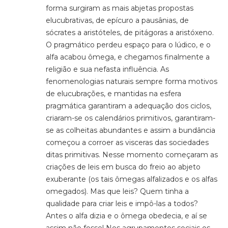
forma surgiram as mais abjetas propostas
elucubrativas, de epícuro a pausânias, de
sócrates a aristóteles, de pitágoras a aristóxeno.
O pragmático perdeu espaço para o lúdico, e o
alfa acabou ômega, e chegamos finalmente a
religião e sua nefasta influência. As
fenomenologias naturais sempre forma motivos
de elucubrações, e mantidas na esfera
pragmática garantiram a adequação dos ciclos,
criaram-se os calendários primitivos, garantiram-
se as colheitas abundantes e assim a bundância
começou a corroer as visceras das sociedades
ditas primitivas. Nesse momento começaram as
criações de leis em busca do freio ao abjeto
exuberante (os tais ômegas alfalizados e os alfas
omegados). Mas que leis? Quem tinha a
qualidade para criar leis e impô-las a todos?
Antes o alfa dizia e o ômega obedecia, e aí se
assim não fosse! Nos agrupamentos sociais os