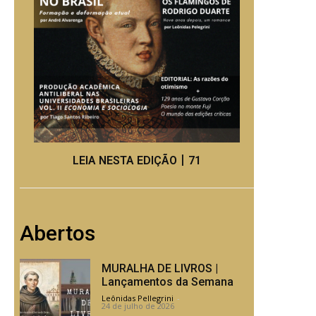
LEIA NESTA EDIÇÃO丨71
Abertos
MURALHA DE LIVROS |
Lançamentos da Semana
Leônidas Pellegrini
-
24 de julho de 2026