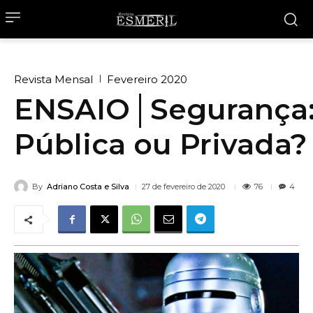
Revista Mensal
Fevereiro 2020
ENSAIO│Segurança
Pública ou Privada?
By
Adriano Costa e Silva
76
27 de fevereiro de 2020
4