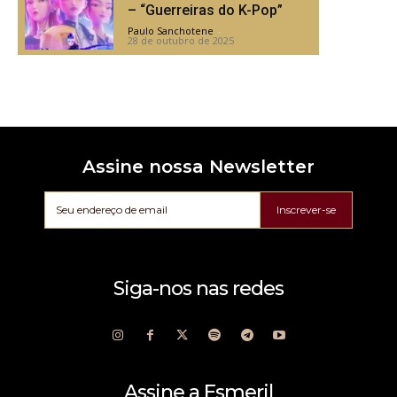
– “Guerreiras do K-Pop”
Paulo Sanchotene
-
28 de outubro de 2025
Assine nossa Newsletter
Inscrever-se
Siga-nos nas redes
Assine a Esmeril