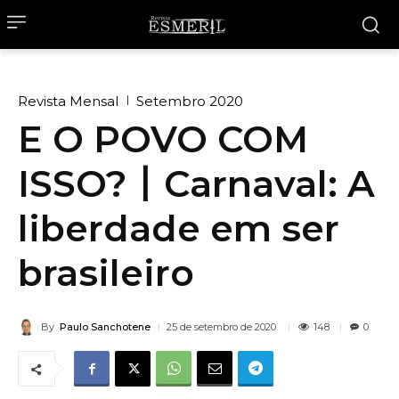
Revista Mensal
Setembro 2020
E O POVO COM
ISSO?丨Carnaval: A
liberdade em ser
brasileiro
By
Paulo Sanchotene
148
25 de setembro de 2020
0