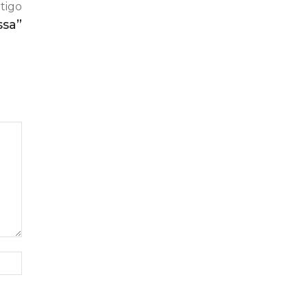
tigo
ssa”
Site: