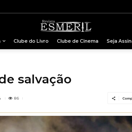
a
Clube do Livro
Clube de Cinema
Seja Assi
e salvação
86
4
Comp