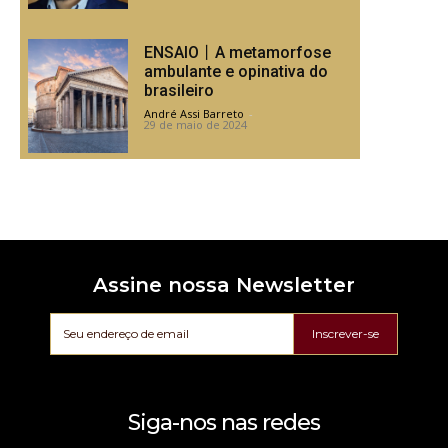
ENSAIO丨A metamorfose
ambulante e opinativa do
brasileiro
André Assi Barreto
-
29 de maio de 2024
Assine nossa Newsletter
Inscrever-se
Siga-nos nas redes