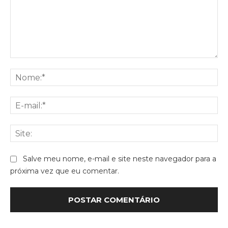
Comentário:
No
E-
mai
Sit
Salve meu nome, e-mail e site neste navegador para a
próxima vez que eu comentar.