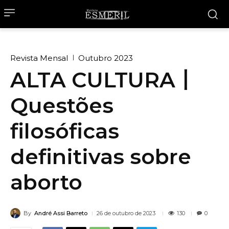
Revista Mensal
Outubro 2023
ALTA CULTURA丨
Questões
filosóficas
definitivas sobre
aborto
By
André Assi Barreto
130
26 de outubro de 2023
0