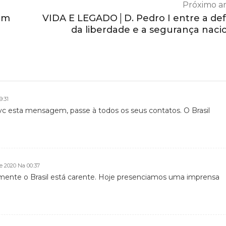
Próximo ar
um
VIDA E LEGADO│D. Pedro I entre a de
da liberdade e a segurança naci
9:31
vc esta mensagem, passe à todos os seus contatos. O Brasil
de 2020 Na 00:37
izmente o Brasil está carente. Hoje presenciamos uma imprensa