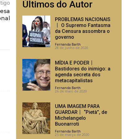
Últimos do Autor
tigo
fesa
onal
PROBLEMAS NACIONAIS
丨 O Supremo Fantasma
da Censura assombra o
governo
Fernanda Barth
-
28 de junho de 2020
MÍDIA E PODER丨
Bastidores do inimigo: a
agenda secreta dos
metacapitalistas
Fernanda Barth
-
26 de maio de 2020
UMA IMAGEM PARA
GUARDAR丨 “Pietà”, de
Michelangelo
Buonarroti
Fernanda Barth
-
25 de março de 2020