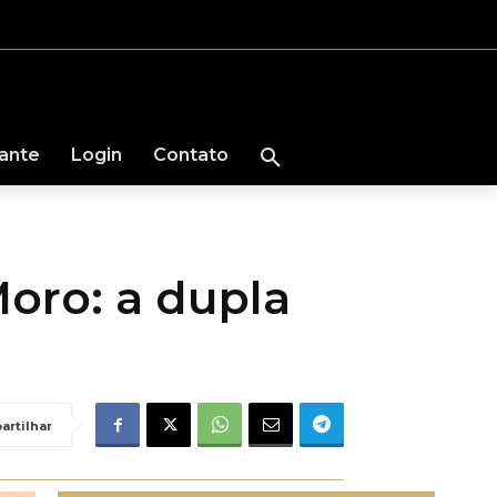
nante
Login
Contato
ro: a dupla
artilhar