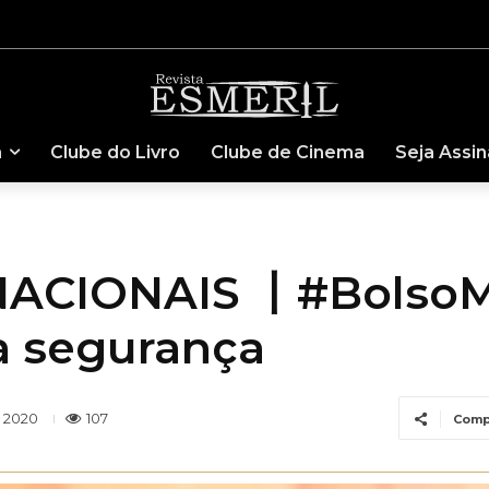
a
Clube do Livro
Clube de Cinema
Seja Assi
CIONAIS 丨#BolsoMo
a segurança
107
e 2020
Comp