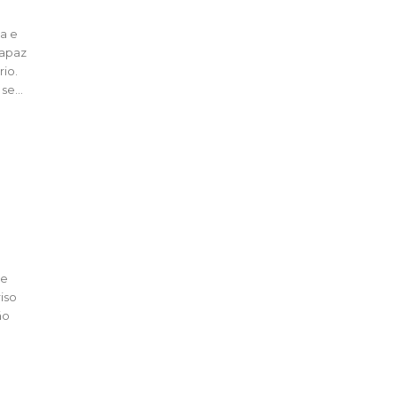
va e
rapaz
rio.
se...
de
iso
ão