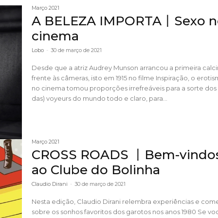
Março 2021
A BELEZA IMPORTA丨Sexo n
cinema
Lobo
-
30 de março de 2021
Desde que a atriz Audrey Munson arrancou a primeira calc
frente às câmeras, isto em 1915 no filme Inspiração, o eroti
no cinema tomou proporções irrefreáveis para a sorte dos
das) voyeurs do mundo todo e claro, para...
Março 2021
CROSS ROADS 丨Bem-vindo
ao Clube do Bolinha
Claudio Dirani
-
30 de março de 2021
Nesta edição, Claudio Dirani relembra experiências e com
sobre os sonhos favoritos dos garotos nos anos 1980 Se você já