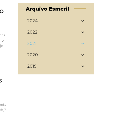
Arquivo Esmeril
o
2024
2022
inha
smo
2021
 (e
2020
2019
s
enta