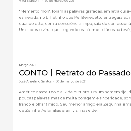
Vitor Marcolin
-
30 de março de 2021
"Memento mori", foram as palavras grafadas, em letra cursi
esmerada, no bilhetinho que Pe. Benedetto entregara ao 
quando este, com a consciência limpa, saía do confessioná
Um suposto vírus que, segundo os informes diários na tevê, 
Março 2021
CONTO丨Retrato do Passado
José Anselmo Santos
-
30 de março de 2021
Américo nasceu no dia 12 de outubro. Era um homem rijo, 
poucas palavras, mas de muita coragem e sinceridade, sorr
franco e olhar tímido. Seu melhor amigo era Zequinha, irm
de Zefinha. As famílias eram vizinhas e de...