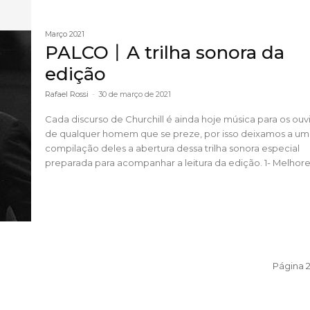
Março 2021
PALCO丨A trilha sonora da
edição
Rafael Rossi
-
30 de março de 2021
Cada discurso de Churchill é ainda hoje música para os ouv
de qualquer homem que se preze, por isso deixamos a u
compilação deles a abertura dessa trilha sonora especial
preparada para acompanhar a leitura da edição. 1
Página 2