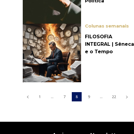
Política
Colunas semanais
FILOSOFIA
INTEGRAL | Sênec
e o Tempo
1
...
7
8
9
...
22