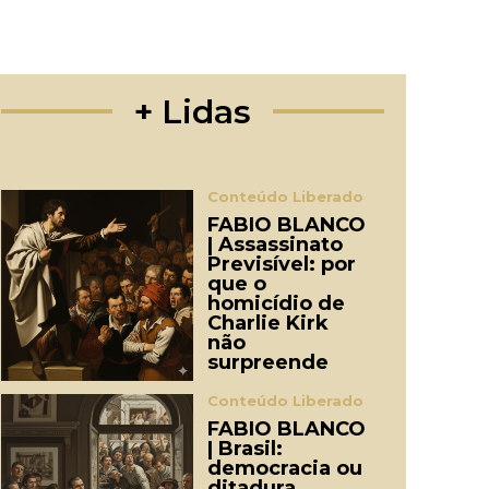
+ Lidas
Conteúdo Liberado
FABIO BLANCO
| Assassinato
Previsível: por
que o
homicídio de
Charlie Kirk
não
surpreende
Conteúdo Liberado
FABIO BLANCO
| Brasil:
democracia ou
ditadura