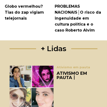
Globo vermelhou?
PROBLEMAS
Tias do zap vigiam
NACIONAIS│O risco da
telejornais
ingenuidade em
cultura política e o
caso Roberto Alvim
+ Lidas
Ativismo em pauta
ATIVISMO EM
PAUTA丨