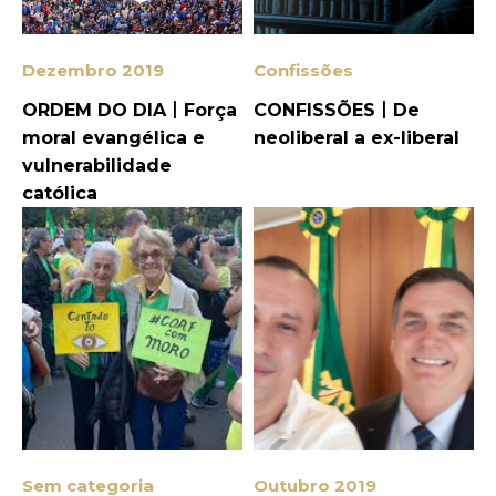
Dezembro 2019
Confissões
ORDEM DO DIA丨Força
CONFISSÕES丨De
moral evangélica e
neoliberal a ex-liberal
vulnerabilidade
católica
Sem categoria
Outubro 2019